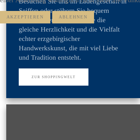
Besuchen Sie uns im Ladengeschäft in
Seiffen oder stöbern Sie bequem
AKZEPTIEREN
ABLEHNEN
online. Überall erwartet Sie die
gleiche Herzlichkeit und die Vielfalt
echter erzgebirgischer
Handwerkskunst, die mit viel Liebe
und Tradition entsteht.
ZUR SHOPPINGWELT