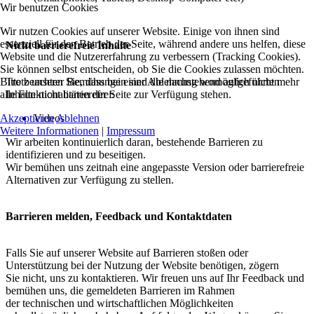
Wir benutzen Cookies
Wir nutzen Cookies auf unserer Website. Einige von ihnen sind
essenziell für den Betrieb der Seite, während andere uns helfen, diese
Nicht barrierefreie Inhalte
Website und die Nutzererfahrung zu verbessern (Tracking Cookies).
Sie können selbst entscheiden, ob Sie die Cookies zulassen möchten.
Bitte beachten Sie, dass bei einer Ablehnung womöglich nicht mehr
Trotz unserer Bemühungen sind die nachstehend aufgeführten
alle Funktionalitäten der Seite zur Verfügung stehen.
Inhalte nicht barrierefrei:
Akzeptieren
Ablehnen
Videos
Weitere Informationen
|
Impressum
Wir arbeiten kontinuierlich daran, bestehende Barrieren zu
identifizieren und zu beseitigen.
Wir bemühen uns zeitnah eine angepasste Version oder barrierefreie
Alternativen zur Verfügung zu stellen.
Barrieren melden, Feedback und Kontaktdaten
Falls Sie auf unserer Website auf Barrieren stoßen oder
Unterstützung bei der Nutzung der Website benötigen, zögern
Sie nicht, uns zu kontaktieren. Wir freuen uns auf Ihr Feedback und
bemühen uns, die gemeldeten Barrieren im Rahmen
der technischen und wirtschaftlichen Möglichkeiten