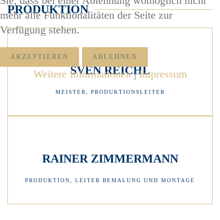
Sie, dass bei einer Ablehnung womöglich nicht
PRODUKTION
mehr alle Funktionalitäten der Seite zur
Verfügung stehen.
AKZEPTIEREN
ABLEHNEN
SVEN REICHL
Weitere Informationen
|
Impressum
MEISTER, PRODUKTIONSLEITER
RAINER ZIMMERMANN
PRODUKTION, LEITER BEMALUNG UND MONTAGE